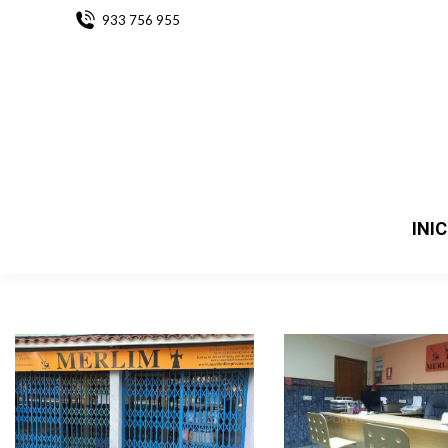
933 756 955
INIC